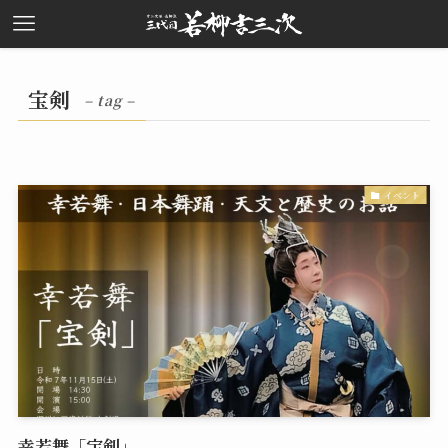
宝剣
– tag –
イベント
幸若舞「宝剣」