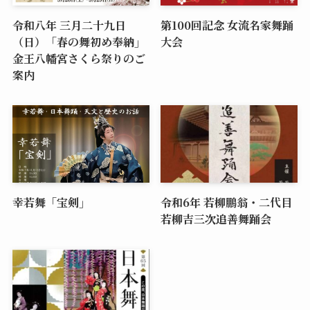
令和八年 三月二十九日
第100回記念 女流名家舞踊
（日）「春の舞初め奉納」
大会
金王八幡宮さくら祭りのご
案内
幸若舞「宝剣」
令和6年 若柳鵬翁・二代目
若柳吉三次追善舞踊会