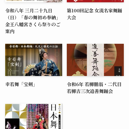
令和八年 三月二十九日
第100回記念 女流名家舞踊
（日）「春の舞初め奉納」
大会
金王八幡宮さくら祭りのご
案内
幸若舞「宝剣」
令和6年 若柳鵬翁・二代目
若柳吉三次追善舞踊会