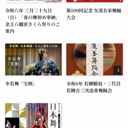
令和八年 三月二十九日
第100回記念 女流名家舞踊
（日）「春の舞初め奉納」
大会
金王八幡宮さくら祭りのご
案内
幸若舞「宝剣」
令和6年 若柳鵬翁・二代目
若柳吉三次追善舞踊会