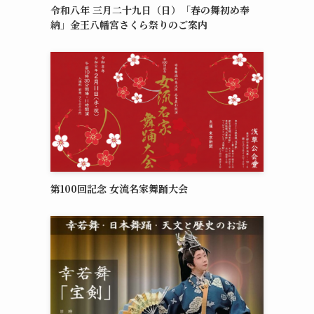
令和八年 三月二十九日（日）「春の舞初め奉
納」金王八幡宮さくら祭りのご案内
第100回記念 女流名家舞踊大会