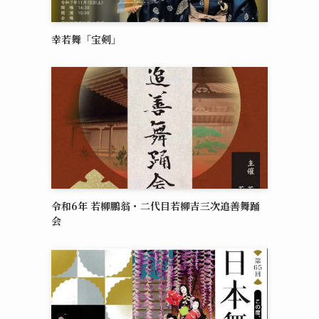
幸若舞「宝剣」
令和6年 若柳鵬翁・二代目若柳吉三次追善舞踊
会