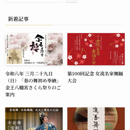
新着記事
令和八年 三月二十九日
第100回記念 女流名家舞踊
（日）「春の舞初め奉納」
大会
金王八幡宮さくら祭りのご
案内