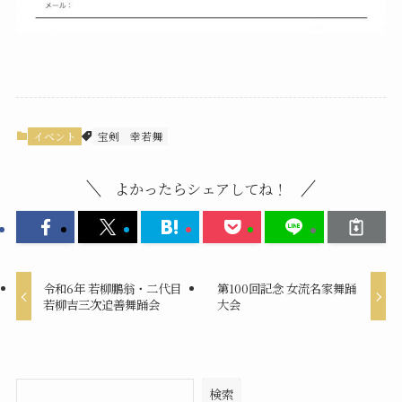
イベント
宝剣
幸若舞
よかったらシェアしてね！
令和6年 若柳鵬翁・二代目
第100回記念 女流名家舞踊
若柳吉三次追善舞踊会
大会
検索